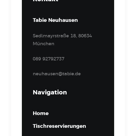
Tabie Neuhausen
Sedlmayrstraße 18, 80634
München
089 92792737
neuhausen@tabie.de
Navigation
Home
Tischreservierungen