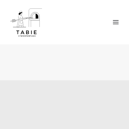
Home
Über uns
Speisekarte
Tisch reservieren
To go Bestellung
Kontakt